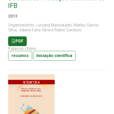
IFB
2013
Organizadores: Luciana Massukado; Marley Garcia
Silva; Juliana Faria Silva e Raline Cardoso.
PDF
Palavras-chave:
resumos
Iniciação científica