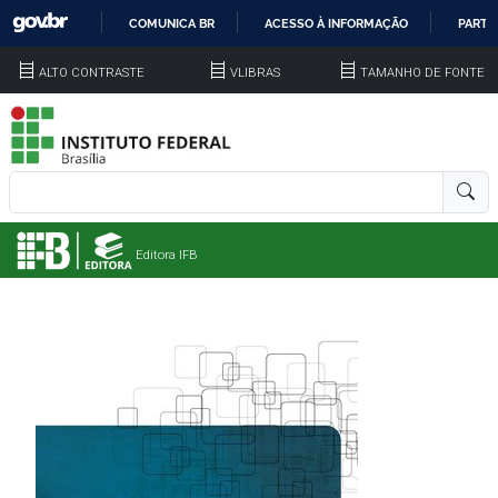
COMUNICA BR
ACESSO À INFORMAÇÃO
PARTI
IR
ALTO CONTRASTE
VLIBRAS
TAMANHO DE FONTE
PARA
O
CONTEÚDO
Editora IFB