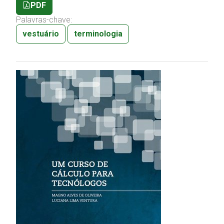
PDF
Palavras-chave:
vestuário
terminologia