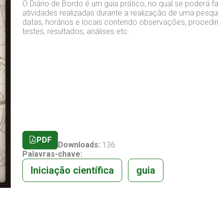
O Diário de Bordo é um guia prático, no qual se poderá f
atividades realizadas durante a realização de uma pesqu
datas, horários e locais contendo observações, procedime
testes, resultados, análises etc.
PDF
Downloads:
136
Palavras-chave:
Iniciação científica
guia