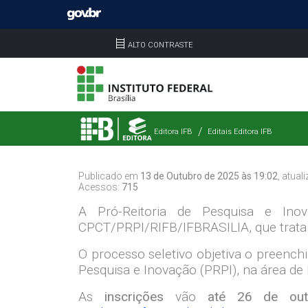
ALTO CONTRASTE
Editora IFB
Editais Editora IFB
Publicado em
13 de Outubro de 2025 às 19:02
, atua
Acessos:
715
A Pró-Reitoria de Pesquisa e Inov
CPCT/PRPI/RIFB/IFBRASILIA, que trata d
O processo seletivo objetiva o preench
Pesquisa e Inovação (PRPI), na área d
As
inscrições
vão
até 26 de ou