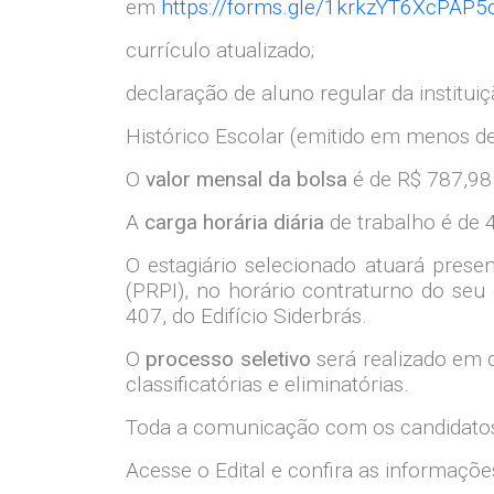
em
https://forms.gle/1krkzYT6XcPAP5
currículo atualizado;
declaração de aluno regular da institui
Histórico Escolar (emitido em menos d
O
valor mensal da bolsa
é de R$ 787,98 
A
carga horária diária
de trabalho é de 4
O estagiário selecionado atuará prese
(PRPI), no horário contraturno do seu 
407, do Edifício Siderbrás.
O
processo seletivo
será realizado em 
classificatórias e eliminatórias.
Toda a comunicação com os candidatos
Acesse o Edital e confira as informaçõe