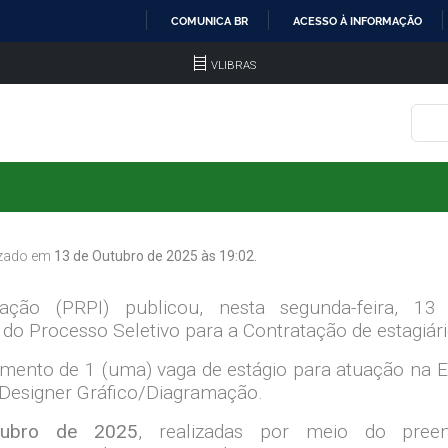
COMUNICA BR
ACESSO À INFORMAÇÃO
IR
VLIBRAS
PARA
O
CONTEÚDO
lizado em
13 de Outubro de 2025 às 19:02.
ação (PRPI) publicou, nesta segunda-feira, 1
o Processo Seletivo para a Contratação de estagiári
imento de 1 (uma) vaga de estágio para atuação na Ed
e Designer Gráfico/Diagramação.
tubro de 2025
, realizadas por meio do preen