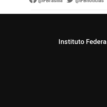
@IFBrasilia
@IFBnoticias
Instituto Federa