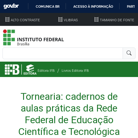
COMUNICA BR
ACESSO À INFORMAÇÃO
PARTI
IR
ALTO CONTRASTE
VLIBRAS
TAMANHO DE FONTE
PARA
O
CONTEÚDO
Editora IFB
Livros Editora IFB
Tornearia: cadernos de
aulas práticas da Rede
Federal de Educação
Científica e Tecnológica