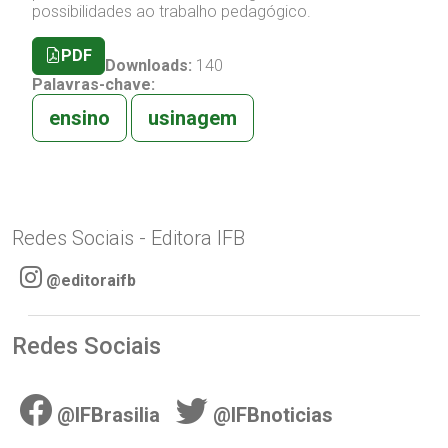
possibilidades ao trabalho pedagógico.
PDF
Downloads:
140
Palavras-chave:
ensino
usinagem
Redes Sociais - Editora IFB
@editoraifb
Redes Sociais
@IFBrasilia
@IFBnoticias