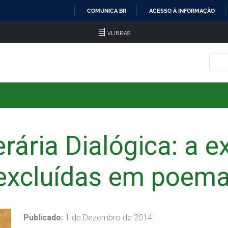
COMUNICA BR
ACESSO À INFORMAÇÃO
IR
VLIBRAS
PARA
O
CONTEÚDO
terária Dialógica: a 
excluídas em poemas
Publicado:
1 de Dezembro de 2014