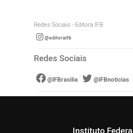
Redes Sociais - Editora IFB
@editoraifb
Redes Sociais
@IFBrasilia
@IFBnoticias
Instituto Federa