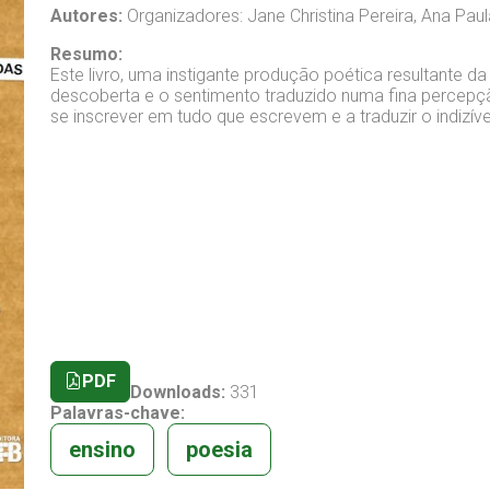
Autores:
Organizadores: Jane Christina Pereira, Ana Pau
Resumo:
Este livro, uma instigante produção poética resultante da T
descoberta e o sentimento traduzido numa fina percepç
se inscrever em tudo que escrevem e a traduzir o indizível 
PDF
Downloads:
331
Palavras-chave:
ensino
poesia