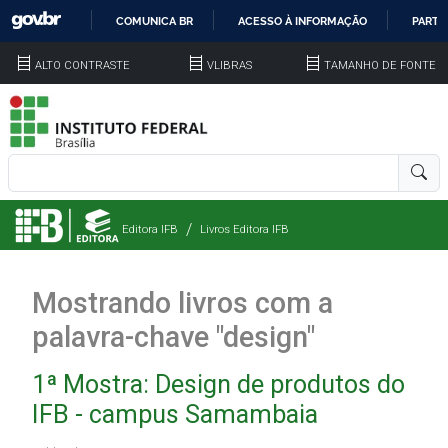
COMUNICA BR
ACESSO À INFORMAÇÃO
PARTI
IR
ALTO CONTRASTE
VLIBRAS
TAMANHO DE FONTE
PARA
O
CONTEÚDO
Editora IFB
Livros Editora IFB
Mostrando livros com a
palavra-chave "design"
1ª Mostra: Design de produtos do
IFB - campus Samambaia