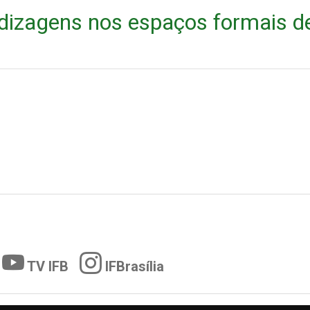
ndizagens nos espaços formais d
TV IFB
IFBrasília