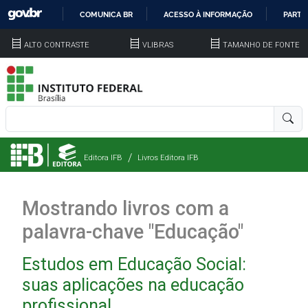
COMUNICA BR
ACESSO À INFORMAÇÃO
PARTI
IR
ALTO CONTRASTE
VLIBRAS
TAMANHO DE FONTE
PARA
O
CONTEÚDO
Editora IFB
Livros Editora IFB
Mostrando livros com a
palavra-chave "Educação"
Estudos em Educação Social:
suas aplicações na educação
profissional