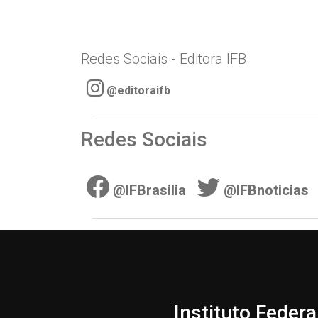
Redes Sociais - Editora IFB
@editoraifb
Redes Sociais
@IFBrasilia
@IFBnoticias
Instituto Federa