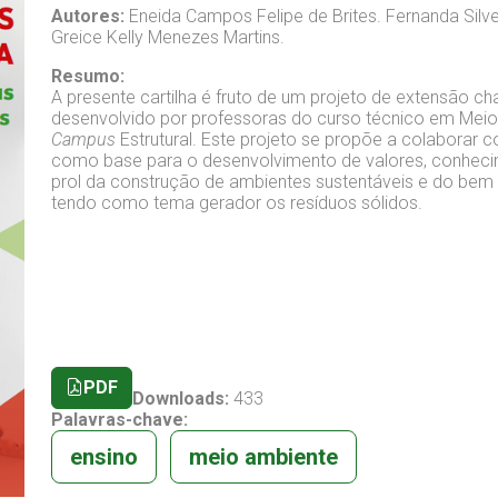
Autores:
Eneida Campos Felipe de Brites.
Fernanda Silv
Greice Kelly Menezes Martins.
Resumo:
A presente cartilha é fruto de um projeto de extensão c
desenvolvido por professoras do curso técnico em Meio A
Campus
Estrutural. Este projeto se propõe a colaborar
como base para o desenvolvimento de valores, conhecim
prol da construção de ambientes sustentáveis e do be
tendo como tema gerador os resíduos sólidos.
PDF
Downloads:
433
Palavras-chave:
ensino
meio ambiente