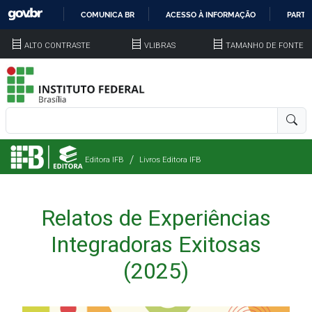
COMUNICA BR
ACESSO À INFORMAÇÃO
PARTI
IR
ALTO CONTRASTE
VLIBRAS
TAMANHO DE FONTE
PARA
O
CONTEÚDO
Editora IFB
Livros Editora IFB
Relatos de Experiências
Integradoras Exitosas
(2025)