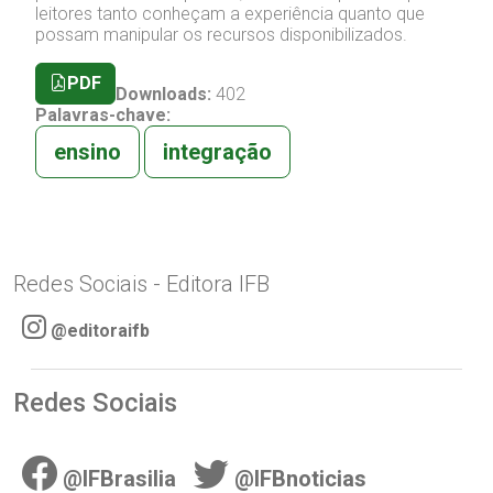
leitores tanto conheçam a experiência quanto que
possam manipular os recursos disponibilizados.
PDF
Downloads:
402
Palavras-chave:
ensino
integração
Redes Sociais - Editora IFB
@editoraifb
Redes Sociais
@IFBrasilia
@IFBnoticias