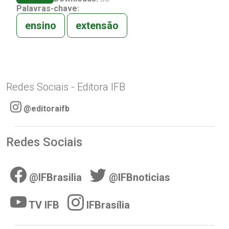
Palavras-chave:
ensino
extensão
Redes Sociais - Editora IFB
@editoraifb
Redes Sociais
@IFBrasilia
@IFBnoticias
TV IFB
IFBrasília