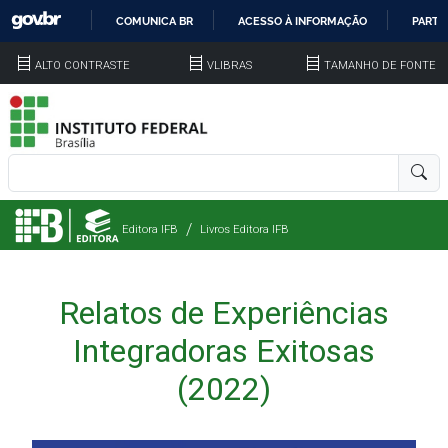
COMUNICA BR
ACESSO À INFORMAÇÃO
PARTI
IR
ALTO CONTRASTE
VLIBRAS
TAMANHO DE FONTE
PARA
O
CONTEÚDO
Editora IFB
Livros Editora IFB
Relatos de Experiências
Integradoras Exitosas
(2022)