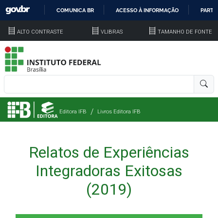
COMUNICA BR
ACESSO À INFORMAÇÃO
PARTI
IR
ALTO CONTRASTE
VLIBRAS
TAMANHO DE FONTE
PARA
O
CONTEÚDO
Editora IFB
Livros Editora IFB
Relatos de Experiências
Integradoras Exitosas
(2019)