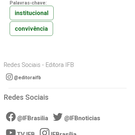
Palavras-chave:
institucional
convivência
Redes Sociais - Editora IFB
@editoraifb
Redes Sociais
@IFBrasilia
@IFBnoticias
TV IFB
IFBrasília