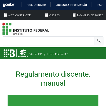
COMUNICA BR
ACESSO À INFORMAÇÃO
PARTI
IR
ALTO CONTRASTE
VLIBRAS
TAMANHO DE FONTE
PARA
O
CONTEÚDO
Editora IFB
Livros Editora IFB
Regulamento discente:
manual