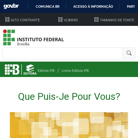
COMUNICA BR
ACESSO À INFORMAÇÃO
PARTI
IR
ALTO CONTRASTE
VLIBRAS
TAMANHO DE FONTE
PARA
O
CONTEÚDO
Editora IFB
Livros Editora IFB
Que Puis-Je Pour Vous?