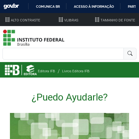
COMUNICA BR
ACESSO À INFORMAÇÃO
PARTI
IR
ALTO CONTRASTE
VLIBRAS
TAMANHO DE FONTE
PARA
O
CONTEÚDO
Editora IFB
Livros Editora IFB
¿Puedo Ayudarle?