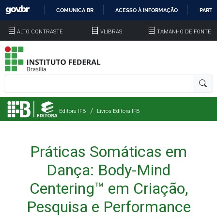
COMUNICA BR
ACESSO À INFORMAÇÃO
PARTI
IR
ALTO CONTRASTE
VLIBRAS
TAMANHO DE FONTE
PARA
O
CONTEÚDO
Editora IFB
Livros Editora IFB
Práticas Somáticas em
Dança: Body-Mind
Centering™ em Criação,
Pesquisa e Performance