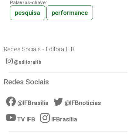
Palavras-chave:
pesquisa
performance
Redes Sociais - Editora IFB
@editoraifb
Redes Sociais
@IFBrasilia
@IFBnoticias
TV IFB
IFBrasília