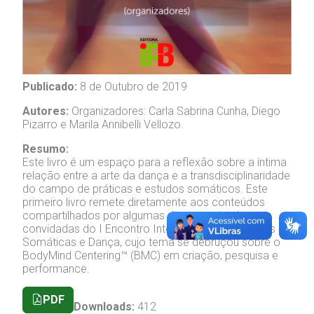
Publicado:
8 de Outubro de 2019
Autores:
Organizadores: Carla Sabrina Cunha, Diego
Pizarro e Marila Annibelli Vellozo.
Resumo:
Este livro é um espaço para a reflexão sobre a íntima
relação entre a arte da dança e a transdisciplinaridade
do campo de práticas e estudos somáticos. Este
primeiro livro remete diretamente aos conteúdos
compartilhados por algumas das pesquisadoras
convidadas do I Encontro Internacional de Práticas
Somáticas e Dança, cujo tema se debruçou sobre o
BodyMind Centering™ (BMC) em criação, pesquisa e
performance.
PDF
Downloads:
412