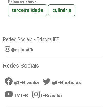
Palavras-chave:
terceira idade
culinária
Redes Sociais - Editora IFB
@editoraifb
Redes Sociais
@IFBrasilia
@IFBnoticias
TV IFB
IFBrasília