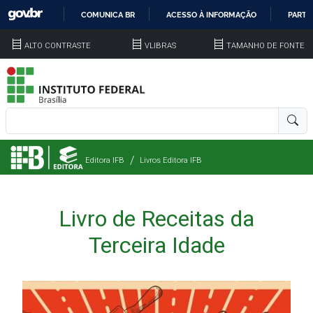
COMUNICA BR
ACESSO À INFORMAÇÃO
PARTI
IR
ALTO CONTRASTE
VLIBRAS
TAMANHO DE FONTE
PARA
O
CONTEÚDO
Editora IFB
Livros Editora IFB
Livro de Receitas da
Terceira Idade