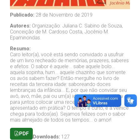
Publicado:
28 de Novembro de 2019
Autores:
Organização: Juliana C. Sabino de Souza,
Conceição de M. Cardoso Costa, Jocênio M.
Epaminondas.
Resumo:
Caro leitor(a), você está sendo convidado a usufruir
de um livro recheado de memórias, prazeres, saberes
e afetos. O sabor é aquele... sabe aquele bolo...
aquela sopinha, hum... aquele chazinho que somente
os avós sabem fazer? Então mergulhe no livro de
receitas da terceira idade: saboreando doces
lembranças da infância... E, por que não convidar seu
avô, avó, mãe, pai ou um(a) idoso(a) de sua estima
para juntos colocar uma receita do livro ora
apresentado em prática? O tempo é curto, e a velhice
chega para todos(as). Sejamos felizes com o sabor
mais almejado de todos os tempos... o amor!
PDF
Downloads:
127