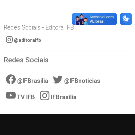
Redes Sociais - Editora IFB
@editoraifb
Redes Sociais
@IFBrasilia
@IFBnoticias
TV IFB
IFBrasília