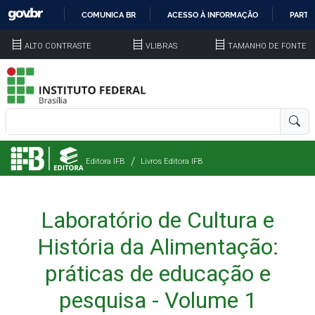
COMUNICA BR
ACESSO À INFORMAÇÃO
PARTI
IR
ALTO CONTRASTE
VLIBRAS
TAMANHO DE FONTE
PARA
O
CONTEÚDO
Editora IFB
Livros Editora IFB
Laboratório de Cultura e
História da Alimentação:
práticas de educação e
pesquisa - Volume 1