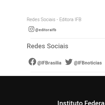
Redes Sociais - Editora IFB
@editoraifb
Redes Sociais
@IFBrasilia
@IFBnoticias
Instituto Federa