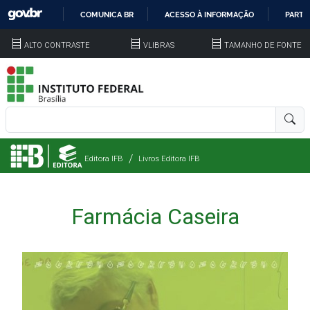
COMUNICA BR
ACESSO À INFORMAÇÃO
PARTI
IR
ALTO CONTRASTE
VLIBRAS
TAMANHO DE FONTE
PARA
O
CONTEÚDO
Editora IFB
Livros Editora IFB
Farmácia Caseira