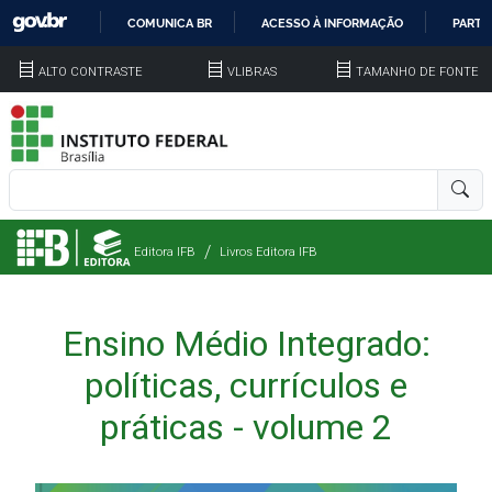
COMUNICA BR
ACESSO À INFORMAÇÃO
PARTI
IR
ALTO CONTRASTE
VLIBRAS
TAMANHO DE FONTE
PARA
O
CONTEÚDO
Editora IFB
Livros Editora IFB
Ensino Médio Integrado:
políticas, currículos e
práticas - volume 2