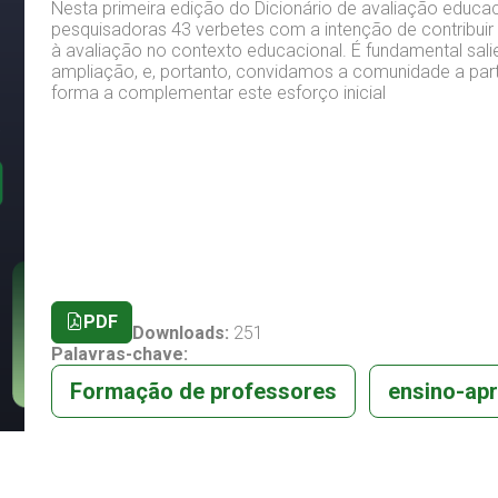
Nesta primeira edição do Dicionário de avaliação educa
pesquisadoras 43 verbetes com a intenção de contribuir p
à avaliação no contexto educacional. É fundamental sali
ampliação, e, portanto, convidamos a comunidade a part
forma a complementar este esforço inicial
PDF
Downloads:
251
Palavras-chave:
Formação de professores
ensino-ap