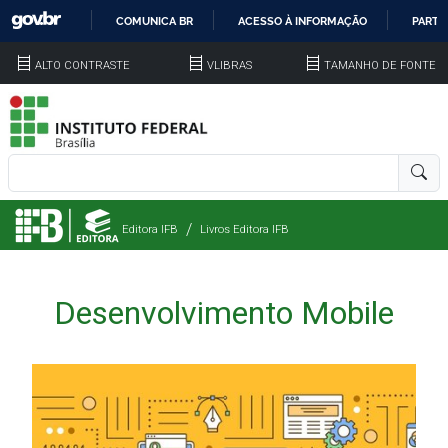
COMUNICA BR
ACESSO À INFORMAÇÃO
PARTI
IR
ALTO CONTRASTE
VLIBRAS
TAMANHO DE FONTE
PARA
O
CONTEÚDO
Editora IFB
Livros Editora IFB
Desenvolvimento Mobile