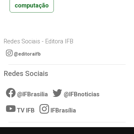
computação
Redes Sociais - Editora IFB
@editoraifb
Redes Sociais
@IFBrasilia
@IFBnoticias
TV IFB
IFBrasília