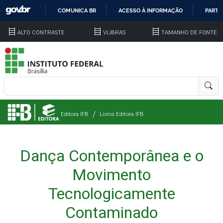
COMUNICA BR
ACESSO À INFORMAÇÃO
PARTI
IR
ALTO CONTRASTE
VLIBRAS
TAMANHO DE FONTE
PARA
O
CONTEÚDO
Editora IFB
Livros Editora IFB
Dança Contemporânea e o
Movimento
Tecnologicamente
Contaminado