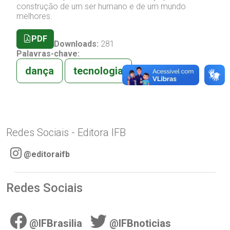
construção de um ser humano e de um mundo
melhores.
PDF
Downloads:
281
Palavras-chave:
dança
tecnologia
Redes Sociais - Editora IFB
@editoraifb
Redes Sociais
@IFBrasilia
@IFBnoticias