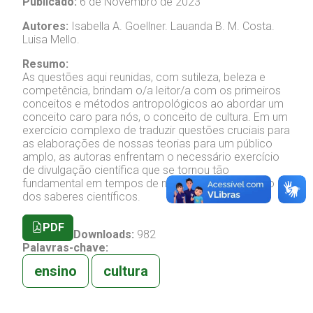
Publicado:
6 de Novembro de 2023
Autores:
Isabella A. Goellner.
Lauanda B. M. Costa.
Luisa Mello.
Resumo:
As questões aqui reunidas, com sutileza, beleza e
competência, brindam o/a leitor/a com os primeiros
conceitos e métodos antropológicos ao abordar um
conceito caro para nós, o conceito de cultura. Em um
exercício complexo de traduzir questões cruciais para
as elaborações de nossas teorias para um público
amplo, as autoras enfrentam o necessário exercício
de divulgação científica que se tornou tão
fundamental em tempos de negação e deturpação
dos saberes científicos.
PDF
Downloads:
982
Palavras-chave:
ensino
cultura