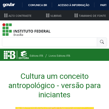
COMUNICA BR
ACESSO À INFORMAÇÃO
PARTI
IR
ALTO CONTRASTE
VLIBRAS
TAMANHO DE FONTE
PARA
O
CONTEÚDO
Editora IFB
Livros Editora IFB
Cultura um conceito
antropológico - versão para
iniciantes