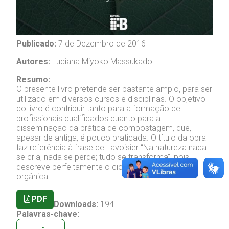
Publicado:
7 de Dezembro de 2016
Autores:
Luciana Miyoko Massukado.
Resumo:
O presente livro pretende ser bastante amplo, para ser
utilizado em diversos cursos e disciplinas. O objetivo
do livro é contribuir tanto para a formação de
profissionais qualificados quanto para a
disseminação da prática de compostagem, que,
apesar de antiga, é pouco praticada. O título da obra
faz referência à frase de Lavoisier “Na natureza nada
se cria, nada se perde; tudo se transforma”, pois
descreve perfeitamente o ciclo de vida da matéria
orgânica.
PDF
Downloads:
194
Palavras-chave: