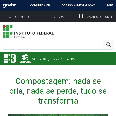
COMUNICA BR
ACESSO À INFORMAÇÃO
PARTI
IR
ALTO CONTRASTE
VLIBRAS
TAMANHO DE FONTE
PARA
O
CONTEÚDO
Editora IFB
Livros Editora IFB
Compostagem: nada se
cria, nada se perde, tudo se
transforma