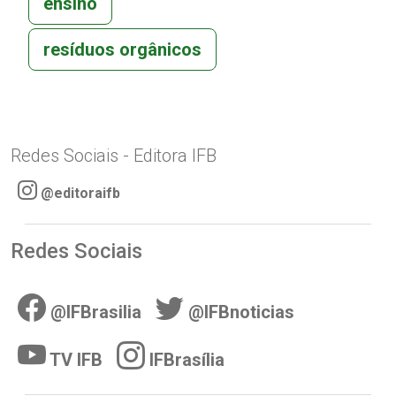
ensino
resíduos orgânicos
Redes Sociais - Editora IFB
@editoraifb
Redes Sociais
@IFBrasilia
@IFBnoticias
TV IFB
IFBrasília