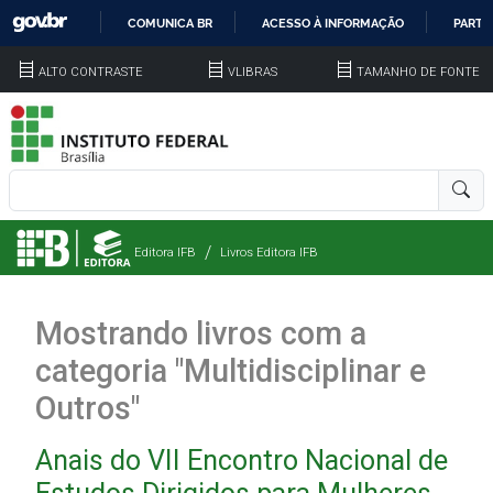
COMUNICA BR
ACESSO À INFORMAÇÃO
PARTI
IR
ALTO CONTRASTE
VLIBRAS
TAMANHO DE FONTE
PARA
O
CONTEÚDO
Editora IFB
Livros Editora IFB
Mostrando livros com a
categoria "Multidisciplinar e
Outros"
Anais do VII Encontro Nacional de