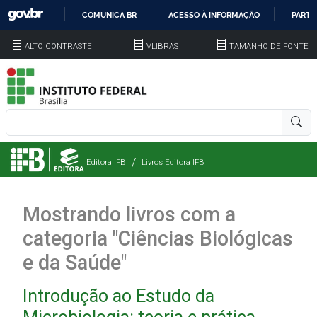
COMUNICA BR
ACESSO À INFORMAÇÃO
PARTI
IR
ALTO CONTRASTE
VLIBRAS
TAMANHO DE FONTE
PARA
O
CONTEÚDO
Editora IFB
Livros Editora IFB
Mostrando livros com a
categoria "Ciências Biológicas
e da Saúde"
Introdução ao Estudo da