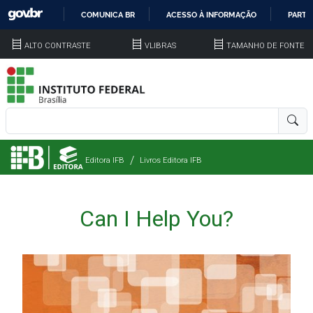
COMUNICA BR
ACESSO À INFORMAÇÃO
PARTI
IR
ALTO CONTRASTE
VLIBRAS
TAMANHO DE FONTE
PARA
O
CONTEÚDO
Editora IFB
Livros Editora IFB
Can I Help You?