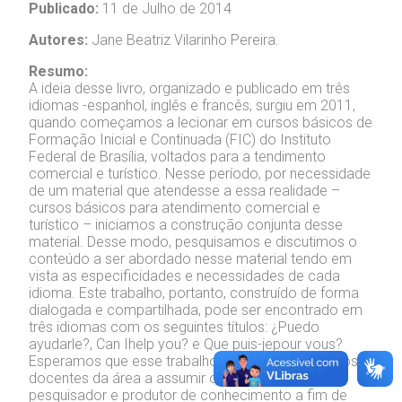
Publicado:
11 de Julho de 2014
Autores:
Jane Beatriz Vilarinho Pereira.
Resumo:
A ideia desse livro, organizado e publicado em três
idiomas -espanhol, inglês e francês, surgiu em 2011,
quando começamos a lecionar em cursos básicos de
Formação Inicial e Continuada (FIC) do Instituto
Federal de Brasília, voltados para a tendimento
comercial e turístico. Nesse período, por necessidade
de um material que atendesse a essa realidade –
cursos básicos para atendimento comercial e
turístico – iniciamos a construção conjunta desse
material. Desse modo, pesquisamos e discutimos o
conteúdo a ser abordado nesse material tendo em
vista as especificidades e necessidades de cada
idioma. Este trabalho, portanto, construído de forma
dialogada e compartilhada, pode ser encontrado em
três idiomas com os seguintes títulos: ¿Puedo
ayudarle?, Can Ihelp you? e Que puis-jepour vous?
Esperamos que esse trabalho possa motivar outros
docentes da área a assumir o papel de professor-
pesquisador e produtor de conhecimento a fim de