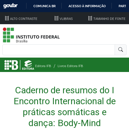
COMUNICA BR
ACESSO À INFORMAÇÃO
PARTI
IR
ALTO CONTRASTE
VLIBRAS
TAMANHO DE FONTE
PARA
O
CONTEÚDO
Editora IFB
Livros Editora IFB
Caderno de resumos do I
Encontro Internacional de
práticas somáticas e
dança: Body-Mind