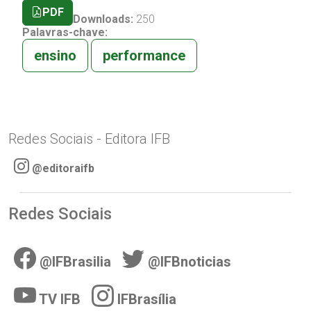
PDF
Downloads:
250
Palavras-chave:
ensino
performance
Redes Sociais - Editora IFB
@editoraifb
Redes Sociais
@IFBrasilia
@IFBnoticias
TV IFB
IFBrasília