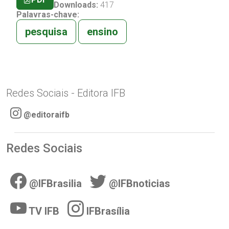
Downloads:
417
Palavras-chave:
pesquisa
ensino
Redes Sociais - Editora IFB
@editoraifb
Redes Sociais
@IFBrasilia
@IFBnoticias
TV IFB
IFBrasília