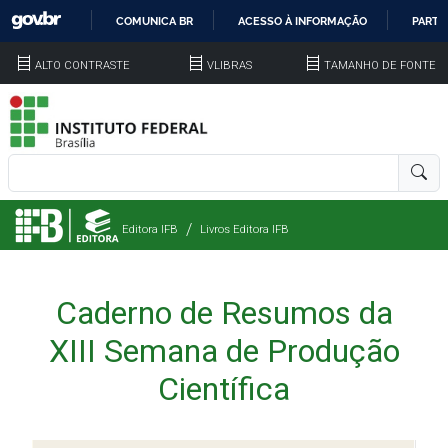
COMUNICA BR
ACESSO À INFORMAÇÃO
PARTI
IR
ALTO CONTRASTE
VLIBRAS
TAMANHO DE FONTE
PARA
O
CONTEÚDO
Editora IFB
Livros Editora IFB
Caderno de Resumos da
XIII Semana de Produção
Científica