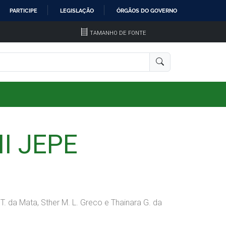
PARTICIPE
LEGISLAÇÃO
ÓRGÃOS DO GOVERNO
TAMANHO DE FONTE
II JEPE
T. da Mata, Sther M. L. Greco e Thainara G. da