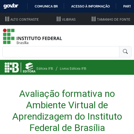
COMUNICA BR
ACESSO À INFORMAÇÃO
PARTI
IR
ALTO CONTRASTE
VLIBRAS
TAMANHO DE FONTE
PARA
O
CONTEÚDO
Editora IFB
Livros Editora IFB
Avaliação formativa no
Ambiente Virtual de
Aprendizagem do Instituto
Federal de Brasília