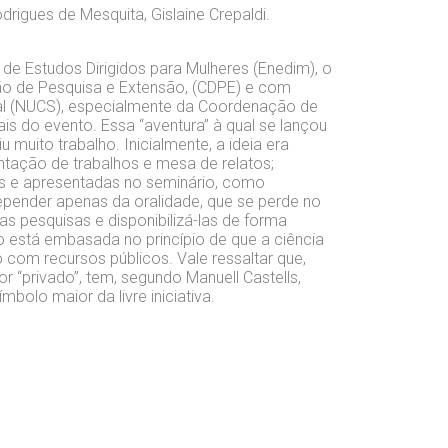
odrigues de Mesquita, Gislaine Crepaldi.
de Estudos Dirigidos para Mulheres (Enedim), o
o de Pesquisa e Extensão, (CDPE) e com
al (NUCS), especialmente da Coordenação de
nais do evento. Essa “aventura” à qual se lançou
iu muito trabalho. Inicialmente, a ideia era
tação de trabalhos e mesa de relatos;
as e apresentadas no seminário, como
pender apenas da oralidade, que se perde no
 as pesquisas e disponibilizá-las de forma
 está embasada no princípio de que a ciência
com recursos públicos. Vale ressaltar que,
 “privado”, tem, segundo Manuell Castells,
bolo maior da livre iniciativa.