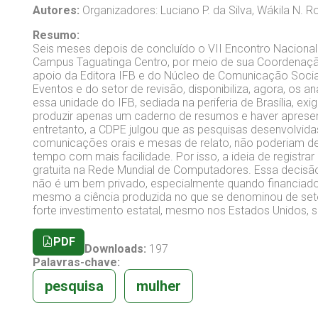
Autores:
Organizadores: Luciano P. da Silva, Wákila N. R
Resumo:
Seis meses depois de concluído o VII Encontro Nacional 
Campus Taguatinga Centro, por meio de sua Coordenaçã
apoio da Editora IFB e do Núcleo de Comunicação Soci
Eventos e do setor de revisão, disponibiliza, agora, os a
essa unidade do IFB, sediada na periferia de Brasília, exig
produzir apenas um caderno de resumos e haver apresen
entretanto, a CDPE julgou que as pesquisas desenvolvid
comunicações orais e mesas de relato, não poderiam de
tempo com mais facilidade. Por isso, a ideia de registrar
gratuita na Rede Mundial de Computadores. Essa decisão
não é um bem privado, especialmente quando financiado 
mesmo a ciência produzida no que se denominou de setor
forte investimento estatal, mesmo nos Estados Unidos, sím
PDF
Downloads:
197
Palavras-chave:
pesquisa
mulher