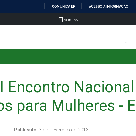
COMUNICA BR
ACESSO À INFORMAÇÃO
IR
VLIBRAS
PARA
O
CONTEÚDO
II Encontro Nacional
dos para Mulheres -
Publicado:
3 de Fevereiro de 2013