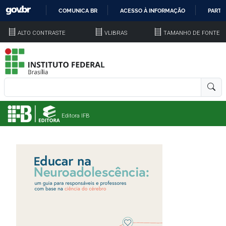
COMUNICA BR
ACESSO À INFORMAÇÃO
PARTI
IR
ALTO CONTRASTE
VLIBRAS
TAMANHO DE FONTE
PARA
O
CONTEÚDO
Editora IFB