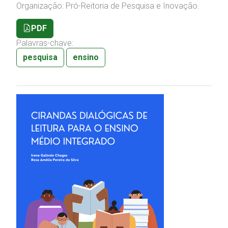
Organização: Pró-Reitoria de Pesquisa e Inovação.
PDF
Palavras-chave:
pesquisa
ensino